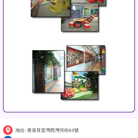
地址: 香港筲箕灣西灣河街63號