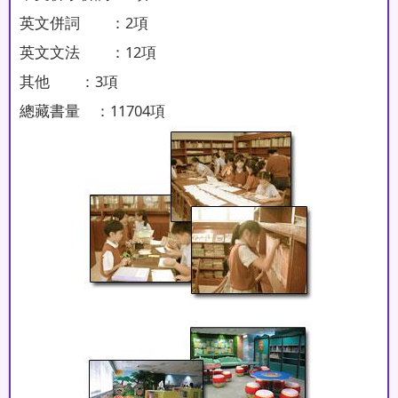
英文併詞 ：2項
英文文法 ：12項
其他 ：3項
總藏書量 ：11704項