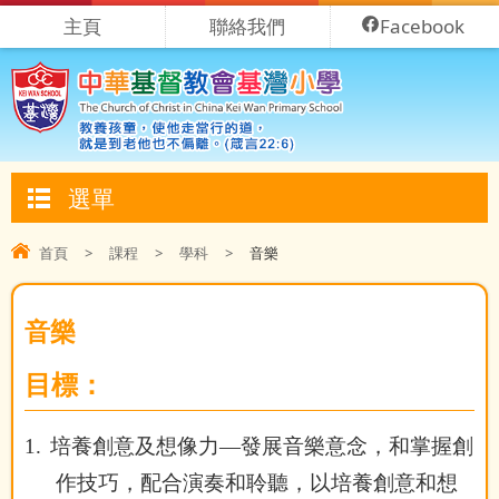
主頁
聯絡我們
Facebook
選單
首頁
>
課程
>
學科
>
音樂
音樂
目標：
1.
培養創意及想像力—發展音樂意念，和掌握創
作技巧，配合演奏和聆聽，以培養創意和想