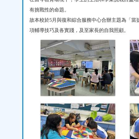
有挑戰性的命題。
故本校於
5
月與復和綜合服務中心合辦主題為「當
項輔導技巧及各實踐，及至家長的自我照顧。