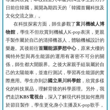
日前往韓國，展開為期四天的「韓國首爾科技及
文化交流之旅」。
在科技探索方面，師生參觀了
富川機械人博
物館
，學生不但欣賞到機械人
K-pop
表演，更親
手製作屬於自己的清掃機器人，體驗機械設計的
樂趣。其後前往
首爾能源夢想中心
，原來大樓的
獨特外型與再生能源的運用有著密不可分的關
係，師生都大開眼界。之後大家親手組裝屬於自
己的太陽能車，並進行測試，學習再生能源的實
際應用。學生亦到訪
國立果川科學館
，欣賞多樣
化的科技展品，理解背後的科學原理。另外，我
們走訪
KBS
電視台
，深入了解現代科技如何應用
於節目製作，學生更化身小主播及
K‑pop
歌手，