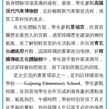
親身體驗現場直播的過程。最後，學生參觀
高陽
現代汽車博物館
，近距離觀察汽車製造流程，感
受工業科技的進步。
在文化體驗方面，學生參觀
景福宮
，欣賞
首
爾歷史最悠久的宮殿，
感受韓國歷史建築的獨特
氣氛，並了解朝鮮皇室的生活點滴；亦欣賞
青瓦
台總統府
外觀，認識韓國的重要政治地標。於
韓
國傳統文化體驗館
中，學生親手製作紫菜壽司，
並試穿韓服拍照留念，留下深刻而難忘的回憶。
是次交流的重要環節之一，是到訪韓國當地
學校
——
Gajeong Elementary School
。學生參觀
校園，並與當地學生合作完成刺激有趣的運動遊
戲，氣氛熱烈。午膳時間，學校特別安排了具文
化意義的餐點，包括韓國人生日當天必吃的海帶