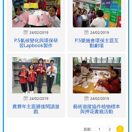
24/02/2019
24/02/2019
P.5氣候變化與環保研
P.5樂施會環保主題互
習Lapbook製作
動劇場
24/02/2019
24/02/2019
農曆年主題膳後閱讀遊
藝術遊蹤協作植物標本
戲
與押花書籤活動
頁面:
1
2
3