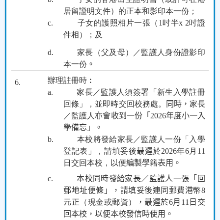
居留證明文件）的正本和影印本一份；
c.
子女的護照相片一張（
1
吋半
x 2
吋證
件相）；及
d.
家長（父及母）／監護人身份證影印
本一份
。
辦理註冊時︰
6.
a.
家長／監護人須簽署「新生入學註冊
回條」，並即時交回校務處。
同時，
家長
／監護人
亦會收到一份「
2026
年度小一入
學備忘」。
b.
本校將發給家長／監護人一份「入學
登記表」，請填妥後
最遲
於
2026
年
6
月
11
日交回本校，以便
編製學
籍
表用。
c.
本校同時發給家長／監護人一張「回
郵地址便條」，請填妥後連同郵費港
幣
8
元正
（現金或郵資）
，最遲於
6
月
11
日交
回本校，以便本校發信時使用。