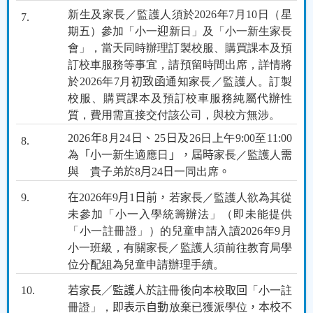
新生及家長／監護人須於
2026
年
7
月
10
日（星
7.
期
五
）參加「小一
迎
新日」及「小一新生家長
會」，當天同時辦理訂製校服、購買課本及預
訂校車服務等事宜，請預留時間出席，詳情將
於
2026
年
7
月
初致函
通知家長／監護人。訂製
校服、購買課本及預訂校車服務純屬代辦性
質，費用需直接交付該公司，與校方無涉。
2026
年
8
月
24
日、
25
日及
26
日上午
9:00
至
11:00
8.
為
「小一
新生適應日
」，屆時
家長／監護人
需
與 貴子弟
於
8
月
24
日
一同出席
。
9.
在
2026
年
9
月
1
日前，
若家長／監護人欲為其從
未參加「小一入學統籌辦法」（即未能提供
「小一註冊證」）的兒童申請入讀
2026
年
9
月
小一班級，有關家長／監護人須前往教育局學
位分配組為兒童申請辦理手續。
10.
若家長／監護人於
註冊
後向
本校
取回
「小一註
冊證」，
即表示自動
放棄已獲派學位
，本校不