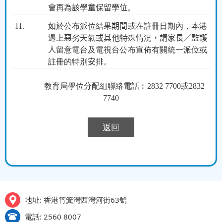
會再為該學童保留學位
。
11.
如於公布派位結果
期間
或在註冊日期內，本港
遇上
惡
劣
天
氣
或其他特
殊
情
況
，請家長／監護
人
留意電台及電視台公布宣佈有關統一派位或
註冊的特別
安
排。
教育局學位分配組聯絡電話︰
2832 7700
或
2832
7740
返回
地址: 香港筲箕灣西灣河街63號
電話: 2560 8007