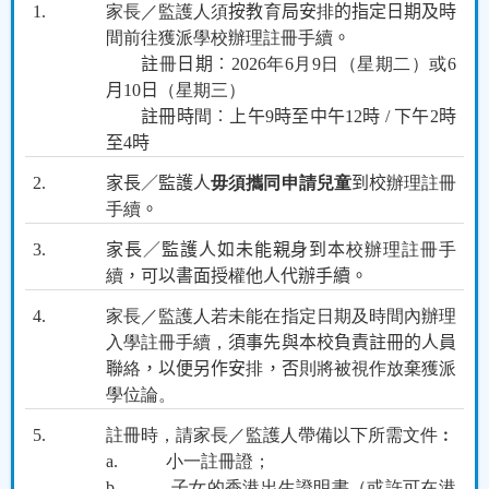
1.
家長／監護人須
按教
育
局安
排
的指定日期及時
間前往獲派學校辦理註冊手續
。
註
冊
日期︰
2026
年
6
月
9
日（星期二）或
6
月
10
日
（星期三）
註冊時
間
︰上午
9
時至中午
12
時
/
下午
2
時
至
4
時
2.
家長／監護人
毋須攜同申請兒童
到校
辦理註冊
手續
。
3.
家長／監護人如未能親身到本
校辦理註冊手
續
，可以書面授
權
他人代辦手續。
4.
家長／監護人若未能在指定日期及時間內辦理
入學註冊手續，
須事先與本校負責註冊的人員
聯
絡
，以便另作安
排
，否
則將被視作放棄獲派
學位論。
5.
註冊時，請家長／監護人帶備以下所需文件︰
a.
小一註冊證；
b.
子女的香港出生證明書（或許可在港